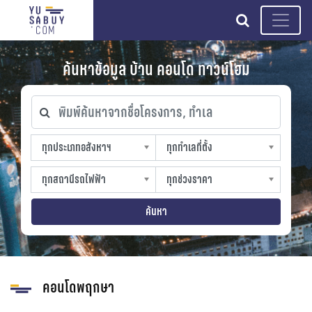
search
ค้นหาข้อมูล บ้าน คอนโด ทาวน์โฮม
พิมพ์ค้นหาจากชื่อโครงการ, ทำเล
ทุกประเภทอสังหาฯ
ทุกทำเลที่ตั้ง
ทุกประเภทอสังหาฯ
ทุกทำเลที่ตั้ง
sproperty
slocation
ทุกสถานีรถไฟฟ้า
ทุกช่วงราคา
ทุกสถานีรถไฟฟ้า
ทุกช่วงราคา
strain-station
sprice
ค้นหา
คอนโดพฤกษา