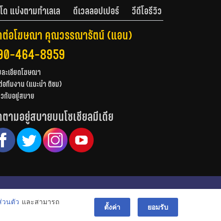
โด แบ่งตามทำเลเล
ดีเวลลอปเปอร์
วีดีโอรีวิว
ดต่อโฆษณา คุณวรรณารัตน์ (แอน)
90-464-8959
ยละเอียดโฆษณา
ต่อทีมงาน (แนะนำ ติชม)
่ยวกับอยู่สบาย
ดตามอยู่สบายบนโซเชียลมีเดีย
© สงวนลิขสิทธิ์ 2556-2564
่วนตัว
และสามารถ
bac
ตั้งค่า
ยอมรับ