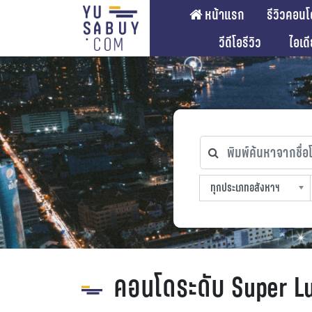
หน้าแรก
รีวิวคอนโ
วีดีโอรีวิว
ไอเด
พิมพ์ค้นหาจากชื่อโคร
ทุกประเภทอสังหาฯ
ทุกทำเลที่ตั้ง
ทุกสถานีรถไฟฟ้า
ทุกช่วงราคา
ทุกประเภทอสังหาฯ
sproperty
คอนโดระดับ Super L