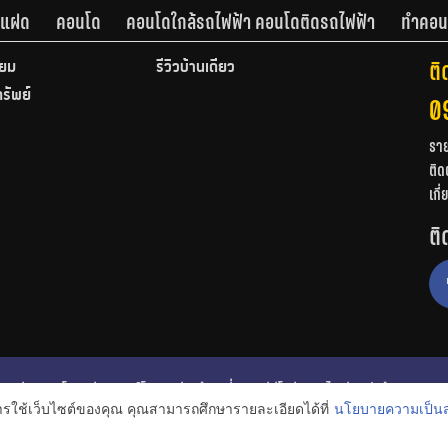
านแฝด
คอนโด
คอนโดใกล้รถไฟฟ้า คอนโดติดรถไฟฟ้า
ทำคอน
ติ
ียม
รีวิวบ้านเดี่ยว
ทรัพย์
0
รา
ติด
เกี
ติ
ก
รีวิวคอนโด
รีวิวทาวน์โฮม
รีวิวบ้านเดี่ยว
วีดีโอรีวิว
ไอเดียแต่งบ้าน
การใช้เว็บไซต์ของคุณ คุณสามารถศึกษารายละเอียดได้ที่
นโยบายความเป็นส
งหาริมทรัพย์
โปรโมชั่นบ้านและคอนโด
โครงการน่าสนใจ