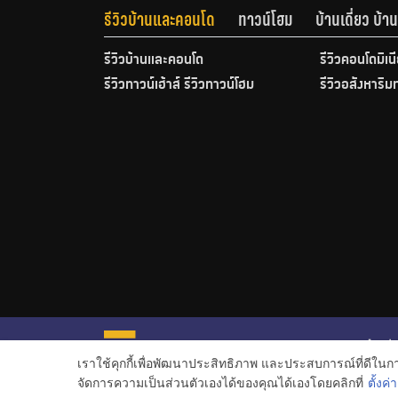
รีวิวบ้านและคอนโด
ทาวน์โฮม
บ้านเดี่ยว บ้
รีวิวบ้านและคอนโด
รีวิวคอนโดมิเน
รีวิวทาวน์เฮ้าส์ รีวิวทาวน์โฮม
รีวิวอสังหาริม
หน้าหลั
เราใช้คุกกี้เพื่อพัฒนาประสิทธิภาพ และประสบการณ์ที่ดีใน
ข่าวอสั
จัดการความเป็นส่วนตัวเองได้ของคุณได้เองโดยคลิกที่
ตั้งค่า