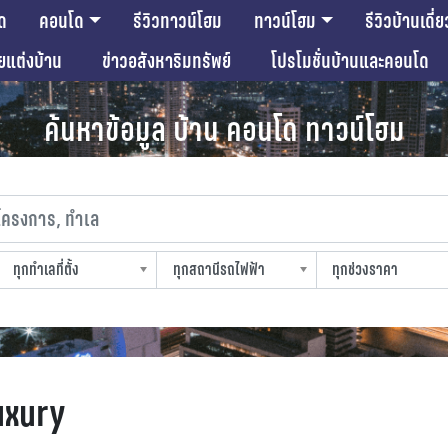
ด
คอนโด
รีวิวทาวน์โฮม
ทาวน์โฮม
รีวิวบ้านเดี่ย
ียแต่งบ้าน
ข่าวอสังหาริมทรัพย์
โปรโมชั่นบ้านและคอนโด
ค้นหาข้อมูล บ้าน คอนโด ทาวน์โฮม
งการ, ทำเล
ทุกทำเลที่ตั้ง
ทุกสถานีรถไฟฟ้า
ทุกช่วงราคา
slocation
strain-station
sprice
uxury