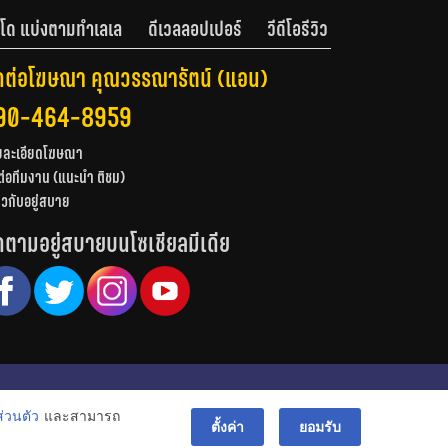
โด แบ่งตามทำเลเล
ดีเวลลอปเปอร์
วีดีโอรีวิว
ดต่อโฆษณา คุณวรรณารัตน์ (แอน)
90-464-8959
ยละเอียดโฆษณา
ต่อทีมงาน (แนะนำ ติชม)
่ยวกับอยู่สบาย
ดตามอยู่สบายบนโซเชียลมีเดีย
© สงวนลิขสิทธิ์ 2556-2564
่วนตัว
และสามารถ
bac
ตั้งค่า
ยอมรับ