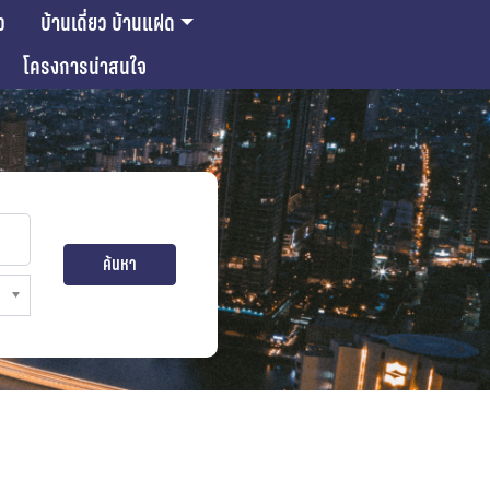
ว
บ้านเดี่ยว บ้านแฝด
โครงการน่าสนใจ
ค้นหา