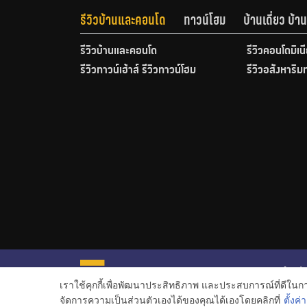
รีวิวบ้านและคอนโด
ทาวน์โฮม
บ้านเดี่ยว บ้
รีวิวบ้านและคอนโด
รีวิวคอนโดมิเน
รีวิวทาวน์เฮ้าส์ รีวิวทาวน์โฮม
รีวิวอสังหาริม
หน้าหลั
เราใช้คุกกี้เพื่อพัฒนาประสิทธิภาพ และประสบการณ์ที่ดีใน
ข่าวอสั
จัดการความเป็นส่วนตัวเองได้ของคุณได้เองโดยคลิกที่
ตั้งค่า