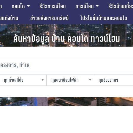
ด
คอนโด
รีวิวทาวน์โฮม
ทาวน์โฮม
รีวิวบ้านเดี่ย
ียแต่งบ้าน
ข่าวอสังหาริมทรัพย์
โปรโมชั่นบ้านและคอนโด
ค้นหาข้อมูล บ้าน คอนโด ทาวน์โฮม
งการ, ทำเล
ทุกทำเลที่ตั้ง
ทุกสถานีรถไฟฟ้า
ทุกช่วงราคา
slocation
strain-station
sprice