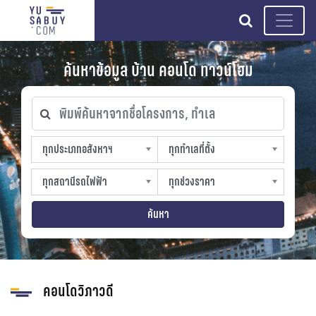
search
ค้นหาข้อมูล บ้าน คอนโด ทาวน์โฮม
พิมพ์ค้นหาจากชื่อโครงการ, ทำเล
ทุกประเภทอสังหาฯ
ทุกทำเลที่ตั้ง
ทุกประเภทอสังหาฯ
ทุกทำเลที่ตั้ง
sproperty
slocation
ทุกสถานีรถไฟฟ้า
ทุกช่วงราคา
ทุกสถานีรถไฟฟ้า
ทุกช่วงราคา
strain-station
sprice
ค้นหา
คอนโดวิภาวดี