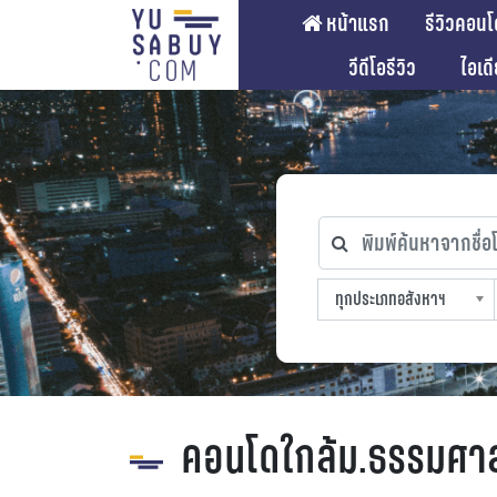
หน้าแรก
รีวิวคอนโ
วีดีโอรีวิว
ไอเด
พิมพ์ค้นหาจากชื่อโคร
ทุกประเภทอสังหาฯ
ทุกทำเลที่ตั้ง
ทุกสถานีรถไฟฟ้า
ทุกช่วงราคา
ทุกประเภทอสังหาฯ
sproperty
คอนโดใกล้ม.ธรรมศาส