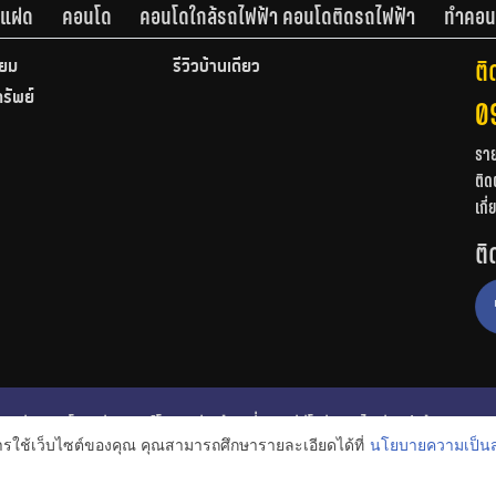
านแฝด
คอนโด
คอนโดใกล้รถไฟฟ้า คอนโดติดรถไฟฟ้า
ทำคอน
ติ
ียม
รีวิวบ้านเดี่ยว
ทรัพย์
0
รา
ติด
เกี
ติ
ก
รีวิวคอนโด
รีวิวทาวน์โฮม
รีวิวบ้านเดี่ยว
วีดีโอรีวิว
ไอเดียแต่งบ้าน
การใช้เว็บไซต์ของคุณ คุณสามารถศึกษารายละเอียดได้ที่
นโยบายความเป็นส
งหาริมทรัพย์
โปรโมชั่นบ้านและคอนโด
โครงการน่าสนใจ