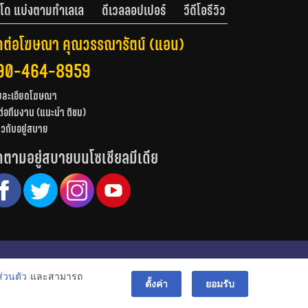
โด แบ่งตามทำเลเล
ดีเวลลอปเปอร์
วีดีโอรีวิว
ดต่อโฆษณา คุณวรรณารัตน์ (แอน)
90-464-8959
ยละเอียดโฆษณา
ต่อทีมงาน (แนะนำ ติชม)
่ยวกับอยู่สบาย
ดตามอยู่สบายบนโซเชียลมีเดีย
© สงวนลิขสิทธิ์ 2556-2564
่วนตัว
และสามารถ
bac
ตั้งค่า
ยอมรับ