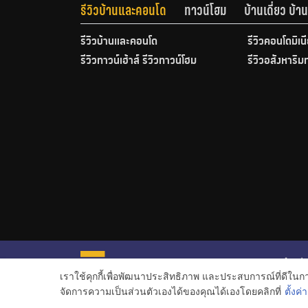
รีวิวบ้านและคอนโด
ทาวน์โฮม
บ้านเดี่ยว บ้
รีวิวบ้านและคอนโด
รีวิวคอนโดมิเน
รีวิวทาวน์เฮ้าส์ รีวิวทาวน์โฮม
รีวิวอสังหาริม
หน้าหลั
เราใช้คุกกี้เพื่อพัฒนาประสิทธิภาพ และประสบการณ์ที่ดีใน
ข่าวอสั
จัดการความเป็นส่วนตัวเองได้ของคุณได้เองโดยคลิกที่
ตั้งค่า