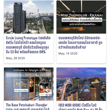
Circle Living Prototype (เซอร์เคิล
ถนนเพชรบุรีตัดใหม่ มินิทองหล่อ-
ลิฟวิ่ง โปรโตไทป์) คอนโดหรูบน
เอกมัย โครงการคอนโดราคาดี ถูก
ถนนเพชรบุรี เปิดรับวิวเมืองมุมสูง
กว่าหลักแสนถึงล้าน!
ถึง 53 ชั้น! พร้อมที่จอดรถ 80%
May, 14 2020
May, 28 2020
The Base Petchaburi-Thonglor
IDEO MOBI ASOKE (ไอดีโอ โมบิ
(เดอะ เบส เพชรบุรี-ทองหล่อ) ใกล้
อโศก) คอนโด High Rise สูง 36 ชั้น