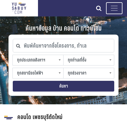
search
ค้นหาข้อมูล บ้าน คอนโด ทาวน์โฮม
พิมพ์ค้นหาจากชื่อโครงการ, ทำเล
ทุกประเภทอสังหาฯ
ทุกทำเลที่ตั้ง
ทุกประเภทอสังหาฯ
ทุกทำเลที่ตั้ง
sproperty
slocation
ทุกสถานีรถไฟฟ้า
ทุกช่วงราคา
ทุกสถานีรถไฟฟ้า
ทุกช่วงราคา
strain-station
sprice
ค้นหา
คอนโด เพชรบุรีตัดใหม่