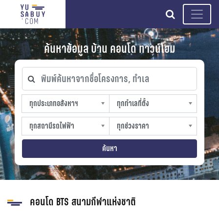
search
ค้นหาข้อมูล บ้าน คอนโด ทาวน์โฮม
พิมพ์ค้นหาจากชื่อโครงการ, ทำเล
ทุกประเภทอสังหาฯ
ทุกทำเลที่ตั้ง
ทุกประเภทอสังหาฯ
ทุกทำเลที่ตั้ง
sproperty
slocation
ทุกสถานีรถไฟฟ้า
ทุกช่วงราคา
ทุกสถานีรถไฟฟ้า
ทุกช่วงราคา
strain-station
sprice
ค้นหา
คอนโด BTS สนามกีฬาแห่งชาติ