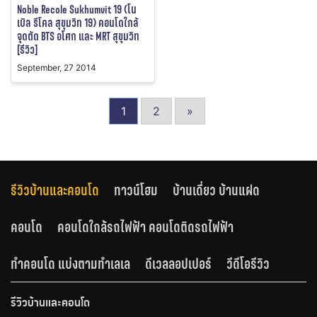
Noble Recole Sukhumvit 19 (โน
เบิล รีโคล สุขุมวิท 19) คอนโดใกล้
จุดตัด BTS อโศก และ MRT สุขุมวิท
[รีวิว]
September, 27 2014
1
2
»
รีวิวบ้านและคอนโด
ทาวน์โฮม
บ้านเดี่ยว บ้านแฝด
คอนโด
คอนโดใกล้รถไฟฟ้า คอนโดติดรถไฟฟ้า
ทำคอนโด แบ่งตามทำเลเล
ดีเวลลอปเปอร์
วีดีโอรีวิว
รีวิวบ้านและคอนโด