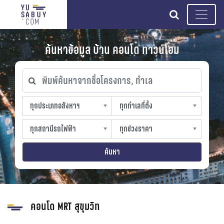
search
ค้นหาข้อมูล บ้าน คอนโด ทาวน์โฮม
พิมพ์ค้นหาจากชื่อโครงการ, ทำเล
ทุกประเภทอสังหาฯ
ทุกทำเลที่ตั้ง
ทุกประเภทอสังหาฯ
ทุกทำเลที่ตั้ง
sproperty
slocation
ทุกสถานีรถไฟฟ้า
ทุกช่วงราคา
ทุกสถานีรถไฟฟ้า
ทุกช่วงราคา
strain-station
sprice
ค้นหา
คอนโด MRT สุขุมวิท