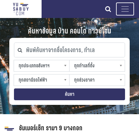
search
ค้นหาข้อมูล บ้าน คอนโด ทาวน์โฮม
พิมพ์ค้นหาจากชื่อโครงการ, ทำเล
ทุกประเภทอสังหาฯ
ทุกทำเลที่ตั้ง
ทุกประเภทอสังหาฯ
ทุกทำเลที่ตั้ง
sproperty
slocation
ทุกสถานีรถไฟฟ้า
ทุกช่วงราคา
ทุกสถานีรถไฟฟ้า
ทุกช่วงราคา
strain-station
sprice
ค้นหา
ซัมเมอร์เซ็ท รามา 9 บางกอก