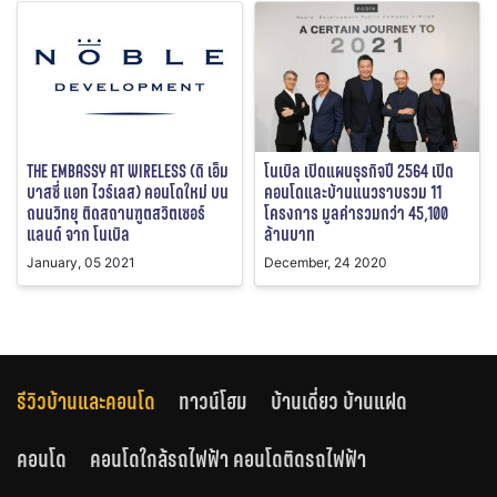
THE EMBASSY AT WIRELESS (ดิ เอ็ม
โนเบิล เปิดแผนธุรกิจปี 2564 เปิด
บาสซี่ แอท ไวร์เลส) คอนโดใหม่ บน
คอนโดและบ้านแนวราบรวม 11
ถนนวิทยุ ติดสถานฑูตสวิตเซอร์
โครงการ มูลค่ารวมกว่า 45,100
แลนด์ จาก โนเบิล
ล้านบาท
January, 05 2021
December, 24 2020
รีวิวบ้านและคอนโด
ทาวน์โฮม
บ้านเดี่ยว บ้านแฝด
คอนโด
คอนโดใกล้รถไฟฟ้า คอนโดติดรถไฟฟ้า