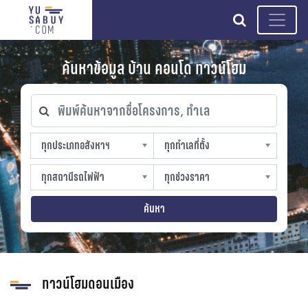
search
ค้นหาข้อมูล บ้าน คอนโด ทาวน์โฮม
พิมพ์ค้นหาจากชื่อโครงการ, ทำเล
ทุกประเภทอสังหาฯ
ทุกทำเลที่ตั้ง
ทุกประเภทอสังหาฯ
ทุกทำเลที่ตั้ง
sproperty
slocation
ทุกสถานีรถไฟฟ้า
ทุกช่วงราคา
ทุกสถานีรถไฟฟ้า
ทุกช่วงราคา
strain-station
sprice
ค้นหา
ทาวน์โฮมดอนเมือง