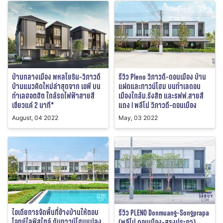
บ้านกลางเมือง พหลโยธิน-วิภาวดี
รีวิว Pleno วิภาวดี-ดอนเมือง บ้าน
บ้านแนวคิดใหม่ล่าสุดจาก เอพี บน
แฝดและทาวน์โฮม บนทำเลดอน
ทำเลฮอตฮิต ใกล้รถไฟฟ้าสายสี
เมืองใกล้ม.รังสิต และรฟฟ.สายสี
เขียวแค่ 2 นาที*
แดง l พลีโน่ วิภาวดี-ดอนเมือง
August, 04 2022
May, 03 2022
ไอเดียการจัดพื้นที่ข้างบ้านให้ตอบ
รีวิว PLENO Donmuang-Songprapa
โจทย์ไลฟ์สไตล์ กับทาวน์โฮมแปลง
(พลีโน่ ดอนเมือง-สรงประภา)