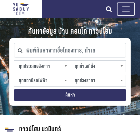
search
ค้นหาข้อมูล บ้าน คอนโด ทาวน์โฮม
พิมพ์ค้นหาจากชื่อโครงการ, ทำเล
ทุกประเภทอสังหาฯ
ทุกทำเลที่ตั้ง
ทุกประเภทอสังหาฯ
ทุกทำเลที่ตั้ง
sproperty
slocation
ทุกสถานีรถไฟฟ้า
ทุกช่วงราคา
ทุกสถานีรถไฟฟ้า
ทุกช่วงราคา
strain-station
sprice
ค้นหา
ทาวน์โฮม นวมินทร์