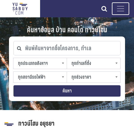
search
ค้นหาข้อมูล บ้าน คอนโด ทาวน์โฮม
พิมพ์ค้นหาจากชื่อโครงการ, ทำเล
ทุกประเภทอสังหาฯ
ทุกทำเลที่ตั้ง
ทุกประเภทอสังหาฯ
ทุกทำเลที่ตั้ง
sproperty
slocation
ทุกสถานีรถไฟฟ้า
ทุกช่วงราคา
ทุกสถานีรถไฟฟ้า
ทุกช่วงราคา
strain-station
sprice
ค้นหา
ทาวน์โฮม อยุธยา