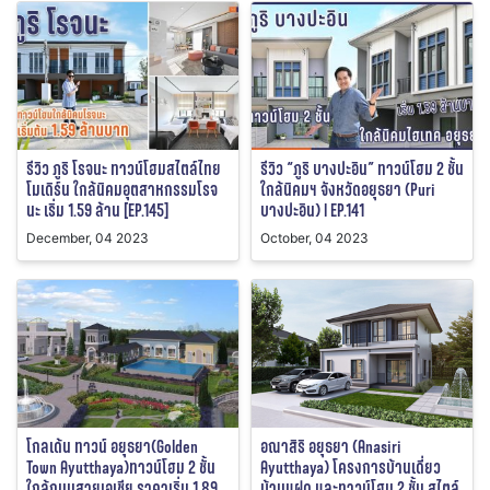
รีวิว ภูริ โรจนะ ทาวน์โฮมสไตล์ไทย
รีวิว “ภูริ บางปะอิน” ทาวน์โฮม 2 ชั้น
โมเดิร์น ใกล้นิคมอุตสาหกรรมโรจ
ใกล้นิคมฯ จังหวัดอยุธยา (Puri
นะ เริ่ม 1.59 ล้าน [EP.145]
บางปะอิน) l EP.141
December, 04 2023
October, 04 2023
โกลเด้น ทาวน์ อยุธยา(Golden
อณาสิริ อยุธยา (Anasiri
Town Ayutthaya)ทาวน์โฮม 2 ชั้น
Ayutthaya) โครงการบ้านเดี่ยว
ใกล้ถนนสายเอเชีย ราคาเริ่ม 1.89
บ้านแฝด และทาวน์โฮม 2 ชั้น สไตล์