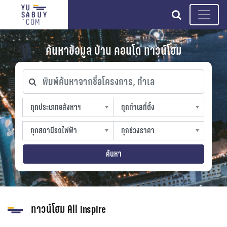
search
ค้นหาข้อมูล บ้าน คอนโด ทาวน์โฮม
พิมพ์ค้นหาจากชื่อโครงการ, ทำเล
ทุกประเภทอสังหาฯ
ทุกทำเลที่ตั้ง
ทุกประเภทอสังหาฯ
ทุกทำเลที่ตั้ง
sproperty
slocation
ทุกสถานีรถไฟฟ้า
ทุกช่วงราคา
ทุกสถานีรถไฟฟ้า
ทุกช่วงราคา
strain-station
sprice
ค้นหา
ทาวน์โฮม All inspire