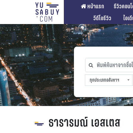
หน้าแรก
รีวิวคอนโ
วีดีโอรีวิว
ไอเด
พิมพ์ค้นหาจากชื่อโคร
ทุกประเภทอสังหาฯ
ทุกทำเลที่ตั้ง
ทุกสถานีรถไฟฟ้า
ทุกช่วงราคา
ทุกประเภทอสังหาฯ
sproperty
ธารารมณ์ เอสเตส