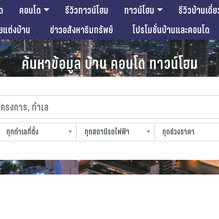
ด
คอนโด
รีวิวทาวน์โฮม
ทาวน์โฮม
รีวิวบ้านเดี่ย
ียแต่งบ้าน
ข่าวอสังหาริมทรัพย์
โปรโมชั่นบ้านและคอนโด
ค้นหาข้อมูล บ้าน คอนโด ทาวน์โฮม
งการ, ทำเล
ทุกทำเลที่ตั้ง
ทุกสถานีรถไฟฟ้า
ทุกช่วงราคา
slocation
strain-station
sprice