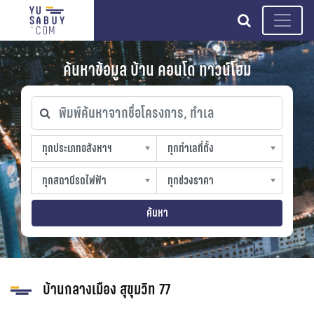
search
ค้นหาข้อมูล บ้าน คอนโด ทาวน์โฮม
พิมพ์ค้นหาจากชื่อโครงการ, ทำเล
ทุกประเภทอสังหาฯ
ทุกทำเลที่ตั้ง
ทุกประเภทอสังหาฯ
ทุกทำเลที่ตั้ง
sproperty
slocation
ทุกสถานีรถไฟฟ้า
ทุกช่วงราคา
ทุกสถานีรถไฟฟ้า
ทุกช่วงราคา
strain-station
sprice
ค้นหา
บ้านกลางเมือง สุขุมวิท 77