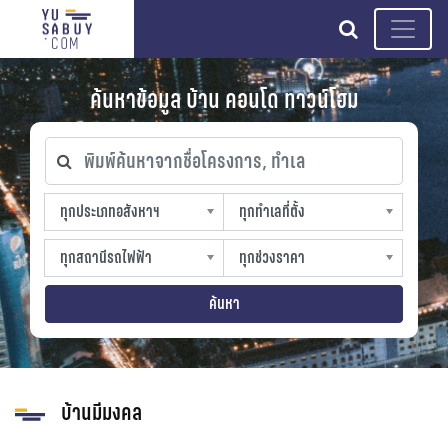
search
ค้นหาข้อมูล บ้าน คอนโด ทาวน์โฮม
พิมพ์ค้นหาจากชื่อโครงการ, ทำเล
ทุกประเภทอสังหาฯ
ทุกทำเลที่ตั้ง
ทุกประเภทอสังหาฯ
ทุกทำเลที่ตั้ง
sproperty
slocation
ทุกสถานีรถไฟฟ้า
ทุกช่วงราคา
ทุกสถานีรถไฟฟ้า
ทุกช่วงราคา
strain-station
sprice
ค้นหา
บ้านมีมงคล