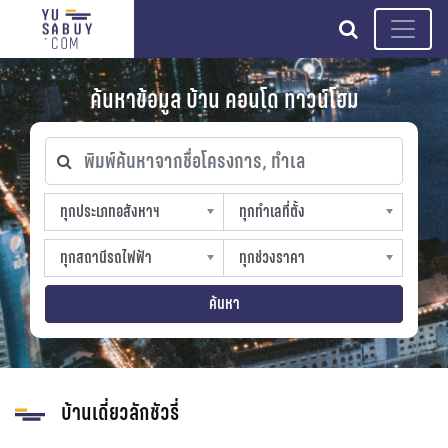
search
ค้นหาข้อมูล บ้าน คอนโด ทาวน์โฮม
พิมพ์ค้นหาจากชื่อโครงการ, ทำเล
ทุกประเภทอสังหาฯ
ทุกทำเลที่ตั้ง
ทุกประเภทอสังหาฯ
ทุกทำเลที่ตั้ง
sproperty
slocation
ทุกสถานีรถไฟฟ้า
ทุกช่วงราคา
ทุกสถานีรถไฟฟ้า
ทุกช่วงราคา
strain-station
sprice
ค้นหา
บ้านเดี่ยวลักชัวรี่