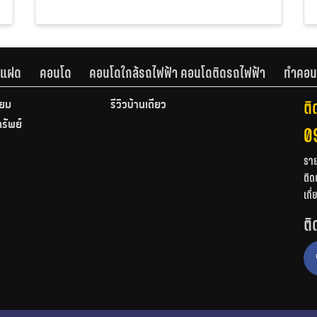
านแฝด
คอนโด
คอนโดใกล้รถไฟฟ้า คอนโดติดรถไฟฟ้า
ทำคอน
ติ
ียม
รีวิวบ้านเดี่ยว
ทรัพย์
0
รา
ติด
เกี
ติ