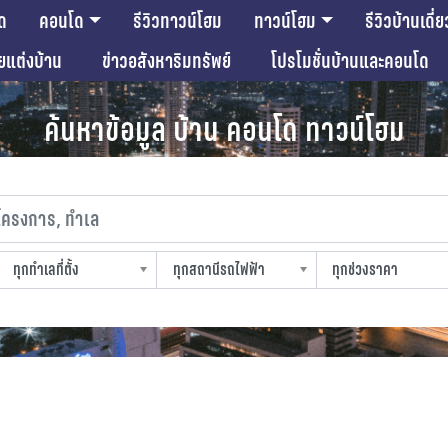
ด
คอนโด
รีวิวทาวน์โฮม
ทาวน์โฮม
รีวิวบ้านเดี่ย
ียแต่งบ้าน
ข่าวอสังหาริมทรัพย์
โปรโมชั่นบ้านและคอนโด
ค้นหาข้อมูล บ้าน คอนโด ทาวน์โฮม
งการ, ทำเล
ทุกทำเลที่ตั้ง
ทุกสถานีรถไฟฟ้า
ทุกช่วงราคา
slocation
strain-station
sprice