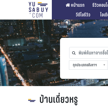
หน้าแรก
รีวิวคอนโ
วีดีโอรีวิว
ไอเด
พิมพ์ค้นหาจากชื่อโคร
ทุกประเภทอสังหาฯ
ทุกทำเลที่ตั้ง
ทุกสถานีรถไฟฟ้า
ทุกช่วงราคา
ทุกประเภทอสังหาฯ
sproperty
บ้านเดี่ยวหรู