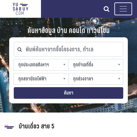
search
ค้นหาข้อมูล บ้าน คอนโด ทาวน์โฮม
พิมพ์ค้นหาจากชื่อโครงการ, ทำเล
ทุกประเภทอสังหาฯ
ทุกทำเลที่ตั้ง
ทุกประเภทอสังหาฯ
ทุกทำเลที่ตั้ง
sproperty
slocation
ทุกสถานีรถไฟฟ้า
ทุกช่วงราคา
ทุกสถานีรถไฟฟ้า
ทุกช่วงราคา
strain-station
sprice
ค้นหา
บ้านเดี่ยว สาย 5