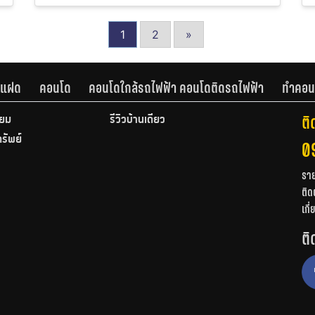
1
2
»
านแฝด
คอนโด
คอนโดใกล้รถไฟฟ้า คอนโดติดรถไฟฟ้า
ทำคอน
ติ
ียม
รีวิวบ้านเดี่ยว
ทรัพย์
0
รา
ติด
เกี
ติ