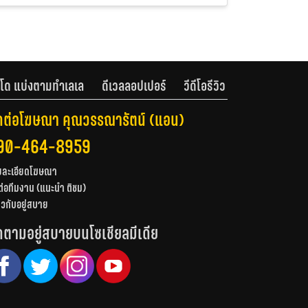
โด แบ่งตามทำเลเล
ดีเวลลอปเปอร์
วีดีโอรีวิว
ดต่อโฆษณา คุณวรรณารัตน์ (แอน)
90-464-8959
ยละเอียดโฆษณา
ต่อทีมงาน (แนะนำ ติชม)
่ยวกับอยู่สบาย
ดตามอยู่สบายบนโซเชียลมีเดีย