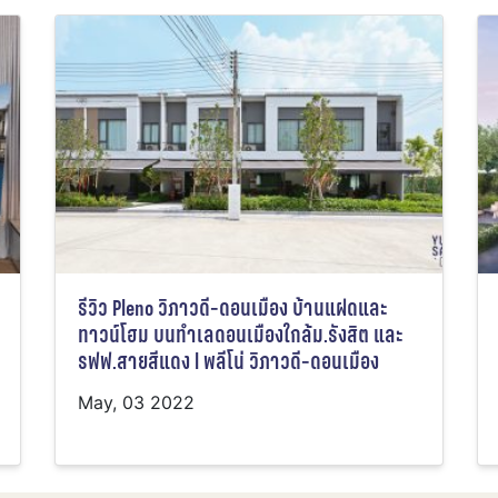
รีวิว Pleno วิภาวดี-ดอนเมือง บ้านแฝดและ
ทาวน์โฮม บนทำเลดอนเมืองใกล้ม.รังสิต และ
รฟฟ.สายสีแดง l พลีโน่ วิภาวดี-ดอนเมือง
May, 03 2022