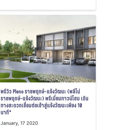
พรีวิว Pleno ราชพฤกษ์-แจ้งวัฒนะ (พลีโน่
ราชพฤกษ์-แจ้งวัฒนะ) พรีเมี่ยมทาวน์โฮม เดิน
ทางสะดวกเชื่อมต่อเข้าสู่แจ้งวัฒนะเพียง 10
นาที*
January, 17 2020