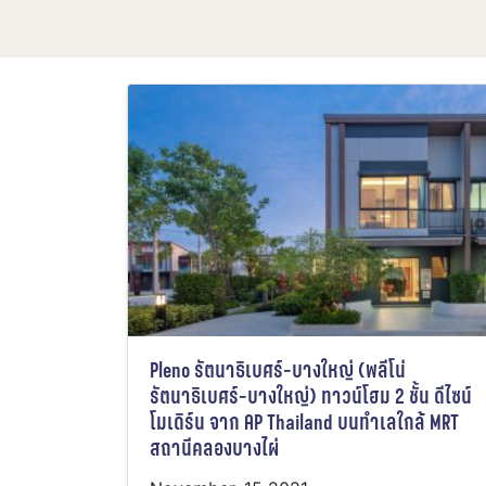
Pleno รัตนาธิเบศร์-บางใหญ่ (พลีโน่
รัตนาธิเบศร์-บางใหญ่) ทาวน์โฮม 2 ชั้น ดีไซน์
โมเดิร์น จาก AP Thailand บนทำเลใกล้ MRT
สถานีคลองบางไผ่