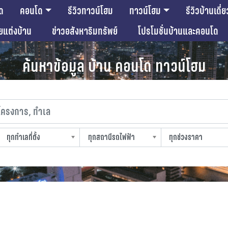
ด
คอนโด
รีวิวทาวน์โฮม
ทาวน์โฮม
รีวิวบ้านเดี่ย
ียแต่งบ้าน
ข่าวอสังหาริมทรัพย์
โปรโมชั่นบ้านและคอนโด
ค้นหาข้อมูล บ้าน คอนโด ทาวน์โฮม
งการ, ทำเล
ทุกทำเลที่ตั้ง
ทุกสถานีรถไฟฟ้า
ทุกช่วงราคา
slocation
strain-station
sprice