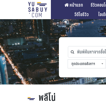
หน้าแรก
รีวิวคอนโ
วีดีโอรีวิว
ไอเด
พิมพ์ค้นหาจากชื่อโคร
ทุกประเภทอสังหาฯ
ทุกทำเลที่ตั้ง
ทุกสถานีรถไฟฟ้า
ทุกช่วงราคา
ทุกประเภทอสังหาฯ
sproperty
พลีโน่