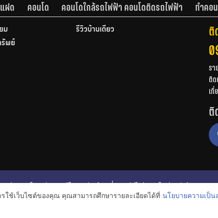
านแฝด
คอนโด
คอนโดใกล้รถไฟฟ้า คอนโดติดรถไฟฟ้า
ทำคอน
ติ
ียม
รีวิวบ้านเดี่ยว
ทรัพย์
0
รา
ติด
เกี
ติ
ก
รีวิวคอนโด
รีวิวทาวน์โฮม
รีวิวบ้านเดี่ยว
วีดีโอรีวิว
ไอเดียแต่งบ้าน
การใช้เว็บไซต์ของคุณ คุณสามารถศึกษารายละเอียดได้ที่
นโยบายความเป็นส
งหาริมทรัพย์
โปรโมชั่นบ้านและคอนโด
โครงการน่าสนใจ