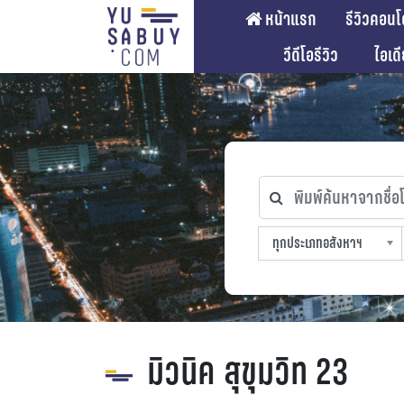
หน้าแรก
รีวิวคอนโ
วีดีโอรีวิว
ไอเด
พิมพ์ค้นหาจากชื่อโคร
ทุกประเภทอสังหาฯ
ทุกทำเลที่ตั้ง
ทุกสถานีรถไฟฟ้า
ทุกช่วงราคา
ทุกประเภทอสังหาฯ
sproperty
มิวนิค สุขุมวิท 23