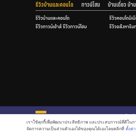
รีวิวบ้านและคอนโด
ทาวน์โฮม
บ้านเดี่ยว บ้
รีวิวบ้านและคอนโด
รีวิวคอนโดมิเน
รีวิวทาวน์เฮ้าส์ รีวิวทาวน์โฮม
รีวิวอสังหาริม
หน้าหลั
เราใช้คุกกี้เพื่อพัฒนาประสิทธิภาพ และประสบการณ์ที่ดีใน
ข่าวอสั
จัดการความเป็นส่วนตัวเองได้ของคุณได้เองโดยคลิกที่
ตั้งค่า