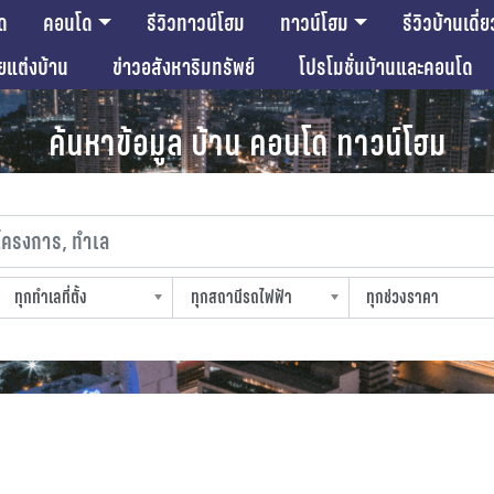
ด
คอนโด
รีวิวทาวน์โฮม
ทาวน์โฮม
รีวิวบ้านเดี่ย
ียแต่งบ้าน
ข่าวอสังหาริมทรัพย์
โปรโมชั่นบ้านและคอนโด
ค้นหาข้อมูล บ้าน คอนโด ทาวน์โฮม
งการ, ทำเล
ทุกทำเลที่ตั้ง
ทุกสถานีรถไฟฟ้า
ทุกช่วงราคา
slocation
strain-station
sprice