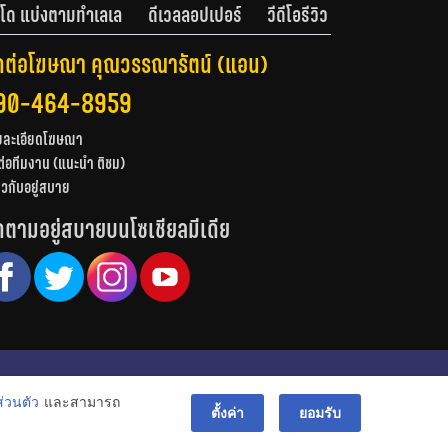
โด แบ่งตามทำเลเล
ดีเวลลอปเปอร์
วีดีโอรีวิว
ดต่อโฆษณา คุณวรรณารัตน์ (แอน)
90-464-8959
ยละเอียดโฆษณา
ต่อทีมงาน (แนะนำ ติชม)
่ยวกับอยู่สบาย
ดตามอยู่สบายบนโซเชียลมีเดีย
© สงวนลิขสิทธิ์ 2556-2564
่วนตัว
และสามารถ
bac
ตั้งค่า
ยอมรับ