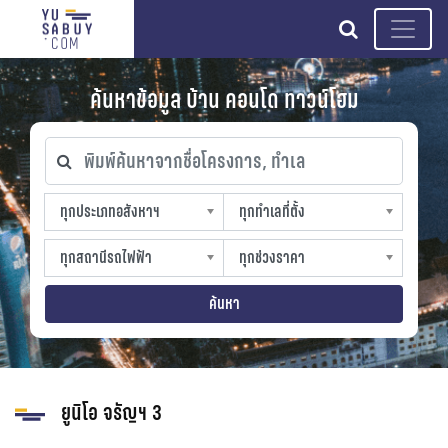
search
ค้นหาข้อมูล บ้าน คอนโด ทาวน์โฮม
พิมพ์ค้นหาจากชื่อโครงการ, ทำเล
ทุกประเภทอสังหาฯ
ทุกทำเลที่ตั้ง
ทุกประเภทอสังหาฯ
ทุกทำเลที่ตั้ง
sproperty
slocation
ทุกสถานีรถไฟฟ้า
ทุกช่วงราคา
ทุกสถานีรถไฟฟ้า
ทุกช่วงราคา
strain-station
sprice
ค้นหา
ยูนิโอ จรัญฯ 3