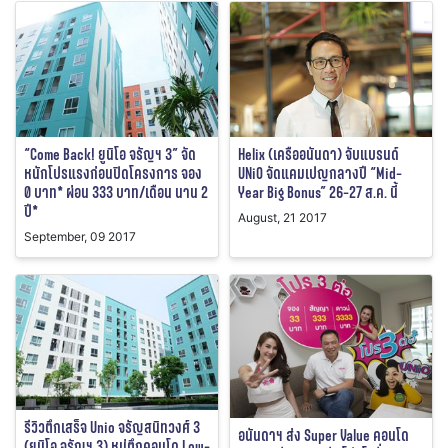
“Come Back! ยูนิโอ จรัญฯ 3” จัด
Helix (เครืออนันดา) จับแบรนด์
หนักโปรแรงก่อนปิดโครงการ จอง
UNiO จัดแคมเปญกลางปี “Mid-
0 บาท* ผ่อน 333 บาท/เดือน นาน 2
Year Big Bonus” 26-27 ส.ค. นี้
ปี*
August, 21 2017
September, 09 2017
รีวิวตึกเสร็จ Unio จรัญสนิทวงศ์ 3
อนันดาฯ ส่ง Super Value คอนโด
(ยูนิโอ จรัญฯ 3) หมู่ตึกคอนโด Low-