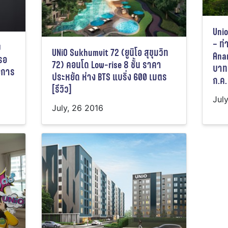
Unio
– ท่
บ
UNiO Sukhumvit 72 (ยูนิโอ สุขุมวิท
Anan
รอ
72) คอนโด Low-rise 8 ชั้น ราคา
บาท 
งการ
ประหยัด ห่าง BTS แบริ่ง 600 เมตร
ก.ค. 
[รีวิว]
Jul
July, 26 2016