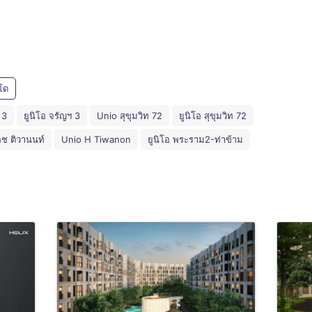
โด
 3
ยูนิโอ จรัญฯ 3
Unio สุขุมวิท 72
ยูนิโอ สุขุมวิท 72
เอช ติวานนท์
Unio H Tiwanon
ยูนิโอ พระราม2-ท่าข้าม