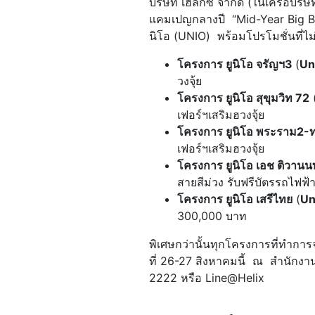
บริษัท เฮลิกซ์ จำกัด (ในเครือบริ
แคมเปญกลางปี “Mid-Year Big B
นิโอ (UNIO) พร้อมโปรโมชั่นที่ไม
โครงการ ยูนิโอ จรัญฯ
3
(
Un
วงจุ้ย
โครงการ ยูนิโอ สุขุมวิท
72
เฟอร์ฯเสริมฮวงจุ้ย
โครงการ ยูนิโอ พระราม
2-ท
เฟอร์ฯเสริมฮวงจุ้ย
โครงการ ยูนิโอ เอช ติวานนท
สายสีม่วง รับฟรีบัตรรถไฟฟ้
โครงการ ยูนิโอ เสรีไทย
(
Un
300,000 บาท
พิเศษกว่านั้นทุกโครงการที่ทำการจอ
ที่ 26-27 สิงหาคมนี้ ณ สำนักง
2222 หรือ Line@Helix