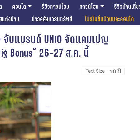
ด
คอนโด
รีวิวทาวน์โฮม
ทาวน์โฮม
รีวิวบ้านเดี่ย
ียแต่งบ้าน
ข่าวอสังหาริมทรัพย์
โปรโมชั่นบ้านและคอนโด
า) จับแบรนด์ UNiO จัดแคมเปญ
g Bonus” 26-27 ส.ค. นี้
Incre
Reset
Decrease
ก
ก
font
ก
font
font
size.
size.
size.