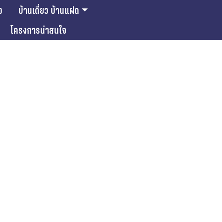
ว
บ้านเดี่ยว บ้านแฝด
โครงการน่าสนใจ
ase