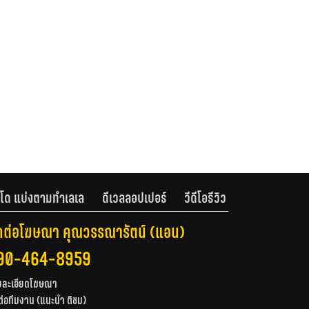
โด แบ่งตามทำเลเล
ดีเวลลอปเปอร์
วีดีโอรีวิว
ดต่อโฆษณา คุณวรรณารัตน์ (แอน)
90-464-8959
ยละเอียดโฆษณา
ต่อทีมงาน (แนะนำ ติชม)