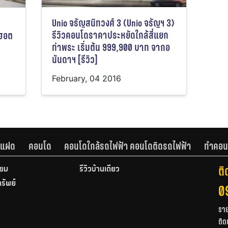
Unio จรัญสนิทวงศ์ 3 (Unio จรัญฯ 3)
รีวิวคอนโดราคาประหยัดใกล้สี่แยก
ดฮอต
ท่าพระ เริ่มต้น 999,900 บาท จากอ
นันดาฯ [รีวิว]
February, 04 2016
านแฝด
คอนโด
คอนโดใกล้รถไฟฟ้า คอนโดติดรถไฟฟ้า
ทำคอน
ติ
ียม
รีวิวบ้านเดี่ยว
ทรัพย์
0
รา
ติด