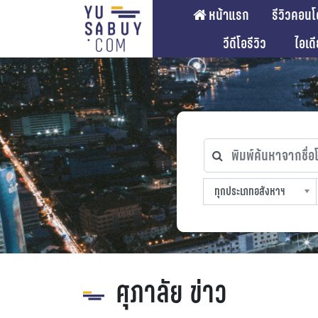
หน้าแรก
รีวิวคอนโ
วีดีโอรีวิว
ไอเด
พิมพ์ค้นหาจากชื่อโคร
ทุกประเภทอสังหาฯ
ทุกทำเลที่ตั้ง
ทุกสถานีรถไฟฟ้า
ทุกช่วงราคา
ทุกประเภทอสังหาฯ
sproperty
ศุภาลัย ข่าว