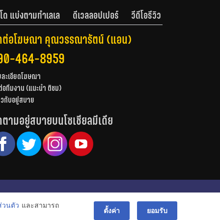
โด แบ่งตามทำเลเล
ดีเวลลอปเปอร์
วีดีโอรีวิว
ดต่อโฆษณา คุณวรรณารัตน์ (แอน)
90-464-8959
ยละเอียดโฆษณา
ต่อทีมงาน (แนะนำ ติชม)
่ยวกับอยู่สบาย
ดตามอยู่สบายบนโซเชียลมีเดีย
© สงวนลิขสิทธิ์ 2556-2564
่วนตัว
และสามารถ
bac
ตั้งค่า
ยอมรับ