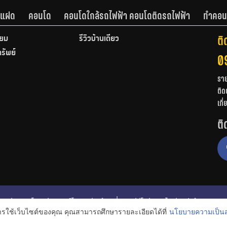
านแฝด
คอนโด
คอนโดใกล้รถไฟฟ้า คอนโดติดรถไฟฟ้า
ทำคอน
ติ
ียม
รีวิวบ้านเดี่ยว
ทรัพย์
0
รา
ติด
เกี
ติ
ก
รีวิวคอนโด
รีวิวทาวน์โฮม
รีวิวบ้านเดี่ยว
วีดีโอรีวิว
ไอเดียแต่งบ้าน
การใช้เว็บไซต์ของคุณ คุณสามารถศึกษารายละเอียดได้ที่
นโยบายความเป็นส
งหาริมทรัพย์
โปรโมชั่นบ้านและคอนโด
โครงการน่าสนใจ