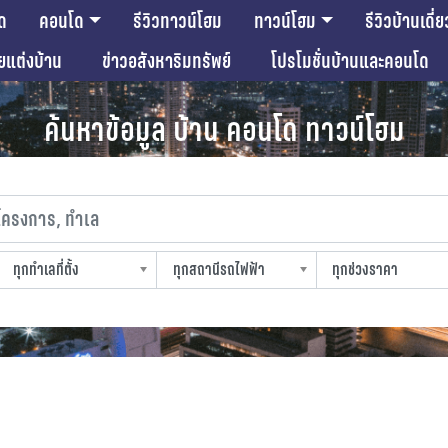
ด
คอนโด
รีวิวทาวน์โฮม
ทาวน์โฮม
รีวิวบ้านเดี่ย
ียแต่งบ้าน
ข่าวอสังหาริมทรัพย์
โปรโมชั่นบ้านและคอนโด
ค้นหาข้อมูล บ้าน คอนโด ทาวน์โฮม
งการ, ทำเล
ทุกทำเลที่ตั้ง
ทุกสถานีรถไฟฟ้า
ทุกช่วงราคา
slocation
strain-station
sprice