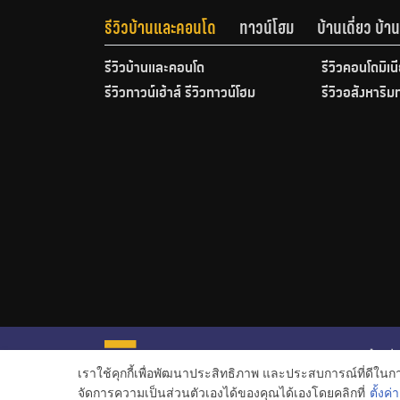
รีวิวบ้านและคอนโด
ทาวน์โฮม
บ้านเดี่ยว บ้
รีวิวบ้านและคอนโด
รีวิวคอนโดมิเน
รีวิวทาวน์เฮ้าส์ รีวิวทาวน์โฮม
รีวิวอสังหาริม
หน้าหลั
เราใช้คุกกี้เพื่อพัฒนาประสิทธิภาพ และประสบการณ์ที่ดีใน
ข่าวอสั
จัดการความเป็นส่วนตัวเองได้ของคุณได้เองโดยคลิกที่
ตั้งค่า