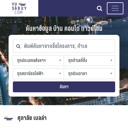
search
ค้นหาข้อมูล บ้าน คอนโด ทาวน์โฮม
พิมพ์ค้นหาจากชื่อโครงการ, ทำเล
ทุกประเภทอสังหาฯ
ทุกทำเลที่ตั้ง
ทุกประเภทอสังหาฯ
ทุกทำเลที่ตั้ง
sproperty
slocation
ทุกสถานีรถไฟฟ้า
ทุกช่วงราคา
ทุกสถานีรถไฟฟ้า
ทุกช่วงราคา
strain-station
sprice
ค้นหา
ศุภาลัย เบลล่า