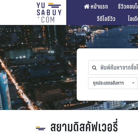
หน้าแรก
รีวิวคอนโ
วีดีโอรีวิว
ไอเด
พิมพ์ค้นหาจากชื่อโคร
ทุกประเภทอสังหาฯ
ทุกทำเลที่ตั้ง
ทุกสถานีรถไฟฟ้า
ทุกช่วงราคา
ทุกประเภทอสังหาฯ
sproperty
สยามดิสคัฟเวอรี่