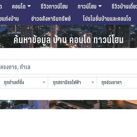
ด
คอนโด
รีวิวทาวน์โฮม
ทาวน์โฮม
รีวิวบ้านเดี่ย
ียแต่งบ้าน
ข่าวอสังหาริมทรัพย์
โปรโมชั่นบ้านและคอนโด
ค้นหาข้อมูล บ้าน คอนโด ทาวน์โฮม
งการ, ทำเล
ทุกทำเลที่ตั้ง
ทุกสถานีรถไฟฟ้า
ทุกช่วงราคา
slocation
strain-station
sprice