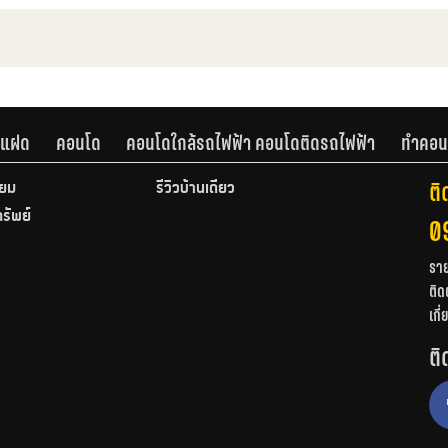
านแฝด
คอนโด
คอนโดใกล้รถไฟฟ้า คอนโดติดรถไฟฟ้า
ทำคอน
ติ
ียม
รีวิวบ้านเดี่ยว
ทรัพย์
0
รา
ติด
เกี
ติ