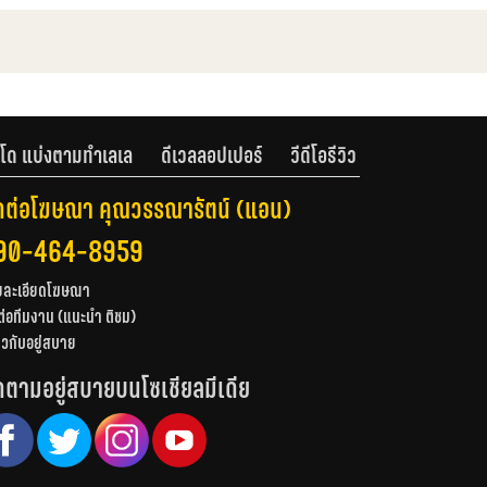
โด แบ่งตามทำเลเล
ดีเวลลอปเปอร์
วีดีโอรีวิว
ดต่อโฆษณา คุณวรรณารัตน์ (แอน)
90-464-8959
ยละเอียดโฆษณา
ต่อทีมงาน (แนะนำ ติชม)
่ยวกับอยู่สบาย
ดตามอยู่สบายบนโซเชียลมีเดีย