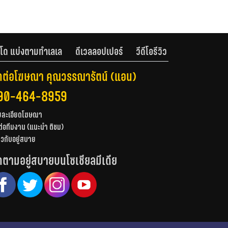
โด แบ่งตามทำเลเล
ดีเวลลอปเปอร์
วีดีโอรีวิว
ดต่อโฆษณา คุณวรรณารัตน์ (แอน)
90-464-8959
ยละเอียดโฆษณา
ต่อทีมงาน (แนะนำ ติชม)
่ยวกับอยู่สบาย
ดตามอยู่สบายบนโซเชียลมีเดีย