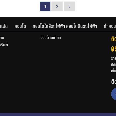
1
2
»
านแฝด
คอนโด
คอนโดใกล้รถไฟฟ้า คอนโดติดรถไฟฟ้า
ทำคอน
ติ
ียม
รีวิวบ้านเดี่ยว
ทรัพย์
0
รา
ติด
เกี
ติ