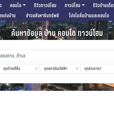
ด
คอนโด
รีวิวทาวน์โฮม
ทาวน์โฮม
รีวิวบ้านเดี่ย
ียแต่งบ้าน
ข่าวอสังหาริมทรัพย์
โปรโมชั่นบ้านและคอนโด
ค้นหาข้อมูล บ้าน คอนโด ทาวน์โฮม
งการ, ทำเล
ทุกทำเลที่ตั้ง
ทุกสถานีรถไฟฟ้า
ทุกช่วงราคา
slocation
strain-station
sprice