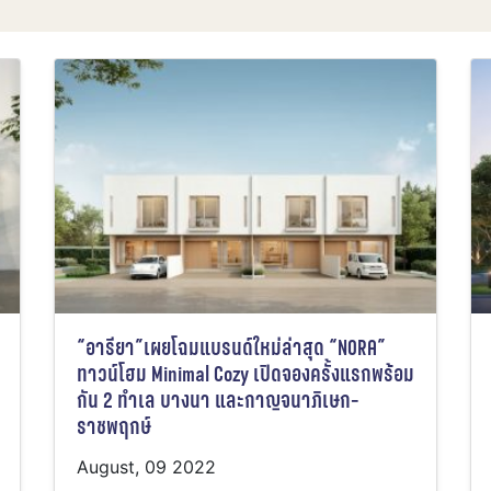
“อารียา”เผยโฉมแบรนด์ใหม่ล่าสุด “NORA”
ทาวน์โฮม Minimal Cozy เปิดจองครั้งแรกพร้อม
กัน 2 ทำเล บางนา และกาญจนาภิเษก-
ราชพฤกษ์
August, 09 2022