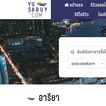
หน้าแรก
รีวิวคอนโ
วีดีโอรีวิว
ไอเด
พิมพ์ค้นหาจากชื่อโคร
ทุกประเภทอสังหาฯ
ทุกทำเลที่ตั้ง
ทุกสถานีรถไฟฟ้า
ทุกช่วงราคา
ทุกประเภทอสังหาฯ
sproperty
อารียา