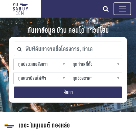
search
ค้นหาข้อมูล บ้าน คอนโด ทาวน์โฮม
พิมพ์ค้นหาจากชื่อโครงการ, ทำเล
ทุกประเภทอสังหาฯ
ทุกทำเลที่ตั้ง
ทุกประเภทอสังหาฯ
ทุกทำเลที่ตั้ง
sproperty
slocation
ทุกสถานีรถไฟฟ้า
ทุกช่วงราคา
ทุกสถานีรถไฟฟ้า
ทุกช่วงราคา
strain-station
sprice
ค้นหา
เดอะ โมนูเมนต์ ทองหล่อ