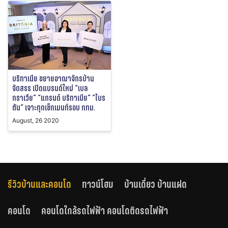
บริทาเนีย ขยายอาณาจักรบ้าน
จัดสรร เปิดแบรนด์ใหม่ “เบล
กราเวีย” “แกรนด์ บริทาเนีย” “ไบร
ตัน” เจาะทุกเซ็กเมนท์รอบ กทม.
August, 26 2020
รีวิวบ้านและคอนโด
ทาวน์โฮม
บ้านเดี่ยว บ้านแฝด
คอนโด
คอนโดใกล้รถไฟฟ้า คอนโดติดรถไฟฟ้า