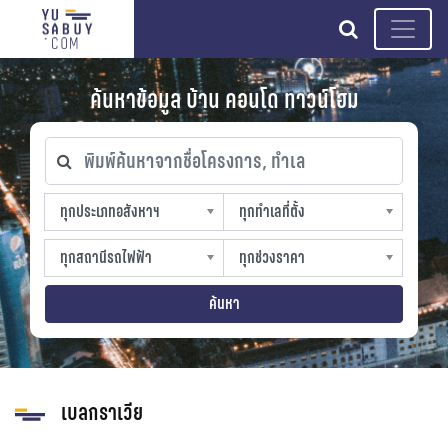
search
ค้นหาข้อมูล บ้าน คอนโด ทาวน์โฮม
พิมพ์ค้นหาจากชื่อโครงการ, ทำเล
ทุกประเภทอสังหาฯ
ทุกทำเลที่ตั้ง
ทุกประเภทอสังหาฯ
ทุกทำเลที่ตั้ง
sproperty
slocation
ทุกสถานีรถไฟฟ้า
ทุกช่วงราคา
ทุกสถานีรถไฟฟ้า
ทุกช่วงราคา
strain-station
sprice
ค้นหา
เบลกราเวีย