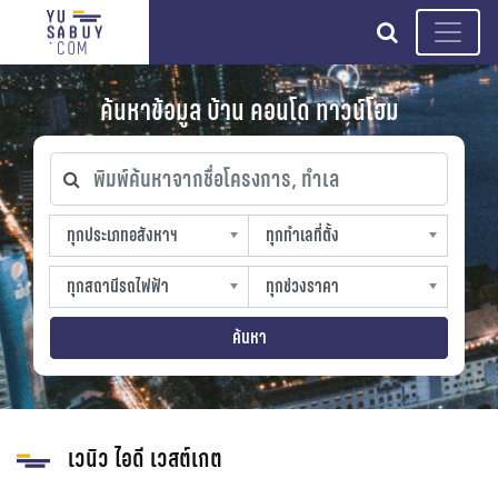
search
ค้นหาข้อมูล บ้าน คอนโด ทาวน์โฮม
พิมพ์ค้นหาจากชื่อโครงการ, ทำเล
ทุกประเภทอสังหาฯ
ทุกทำเลที่ตั้ง
ทุกประเภทอสังหาฯ
ทุกทำเลที่ตั้ง
sproperty
slocation
ทุกสถานีรถไฟฟ้า
ทุกช่วงราคา
ทุกสถานีรถไฟฟ้า
ทุกช่วงราคา
strain-station
sprice
ค้นหา
เวนิว ไอดี เวสต์เกต