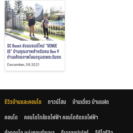
SC Asset ส่งแบรนด์ใหม่ “VENUE
ID” บ้านคุณภาพสำหรับคน Gen Y
ทำเลศักยภาพโซนกรุงเทพตะวันตก
December, 09 2021
รีวิวบ้านและคอนโด
ทาวน์โฮม
บ้านเดี่ยว บ้านแฝด
คอนโด
คอนโดใกล้รถไฟฟ้า คอนโดติดรถไฟฟ้า
ทำคอนโด แบ่งตามทำเลเล
ดีเวลลอปเปอร์
วีดีโอรีวิว