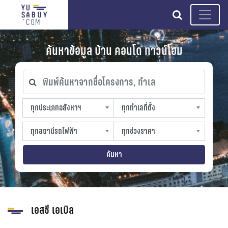
search
ค้นหาข้อมูล บ้าน คอนโด ทาวน์โฮม
พิมพ์ค้นหาจากชื่อโครงการ, ทำเล
ทุกประเภทอสังหาฯ
ทุกทำเลที่ตั้ง
ทุกประเภทอสังหาฯ
ทุกทำเลที่ตั้ง
sproperty
slocation
ทุกสถานีรถไฟฟ้า
ทุกช่วงราคา
ทุกสถานีรถไฟฟ้า
ทุกช่วงราคา
strain-station
sprice
ค้นหา
เอสซี เอเบิล