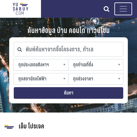
search
ค้นหาข้อมูล บ้าน คอนโด ทาวน์โฮม
พิมพ์ค้นหาจากชื่อโครงการ, ทำเล
ทุกประเภทอสังหาฯ
ทุกทำเลที่ตั้ง
ทุกประเภทอสังหาฯ
ทุกทำเลที่ตั้ง
sproperty
slocation
ทุกสถานีรถไฟฟ้า
ทุกช่วงราคา
ทุกสถานีรถไฟฟ้า
ทุกช่วงราคา
strain-station
sprice
ค้นหา
เอ็ม โปรเจค