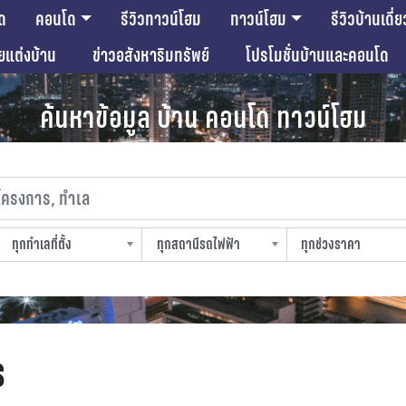
ด
คอนโด
รีวิวทาวน์โฮม
ทาวน์โฮม
รีวิวบ้านเดี่ย
ียแต่งบ้าน
ข่าวอสังหาริมทรัพย์
โปรโมชั่นบ้านและคอนโด
ค้นหาข้อมูล บ้าน คอนโด ทาวน์โฮม
งการ, ทำเล
ทุกทำเลที่ตั้ง
ทุกสถานีรถไฟฟ้า
ทุกช่วงราคา
slocation
strain-station
sprice
ร