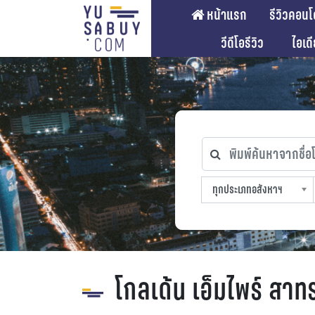
หน้าแรก
รีวิวคอนโ
วีดีโอรีวิว
ไอเด
พิมพ์ค้นหาจากชื่อโคร
ทุกประเภทอสังหาฯ
ทุกทำเลที่ตั้ง
ทุกสถานีรถไฟฟ้า
ทุกช่วงราคา
ทุกประเภทอสังหาฯ
sproperty
โกลเด้น เอ็มไพร์ สาท