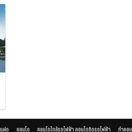
านแฝด
คอนโด
คอนโดใกล้รถไฟฟ้า คอนโดติดรถไฟฟ้า
ทำคอน