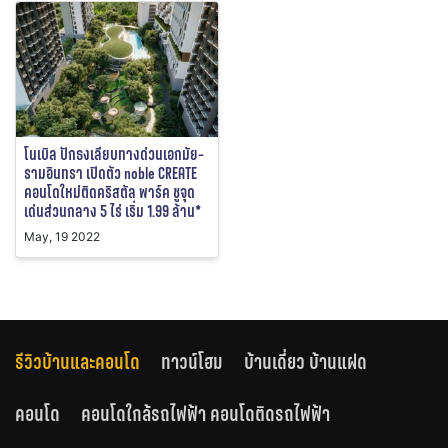
โนเบิล ปักธงเลียบทางด่วนเอกมัย-
รามอินทรา เปิดตัว noble CREATE
คอนโดใหม่ติดคริสตัล พาร์ค ชูจุด
เด่นส่วนกลาง 5 ไร่ เริ่ม 1.99 ล้าน*
May, 19 2022
รีวิวบ้านและคอนโด
ทาวน์โฮม
บ้านเดี่ยว บ้านแฝด
คอนโด
คอนโดใกล้รถไฟฟ้า คอนโดติดรถไฟฟ้า