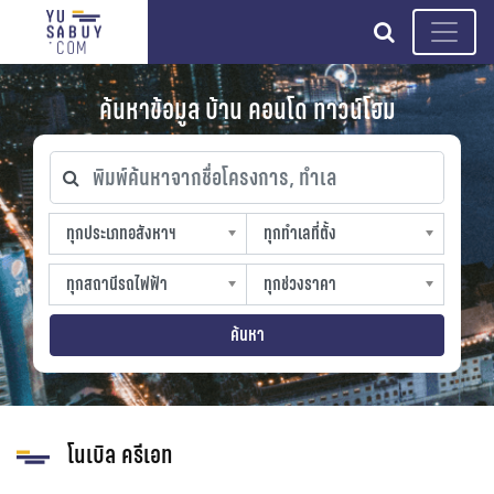
search
ค้นหาข้อมูล บ้าน คอนโด ทาวน์โฮม
พิมพ์ค้นหาจากชื่อโครงการ, ทำเล
ทุกประเภทอสังหาฯ
ทุกทำเลที่ตั้ง
ทุกประเภทอสังหาฯ
ทุกทำเลที่ตั้ง
sproperty
slocation
ทุกสถานีรถไฟฟ้า
ทุกช่วงราคา
ทุกสถานีรถไฟฟ้า
ทุกช่วงราคา
strain-station
sprice
ค้นหา
โนเบิล ครีเอท