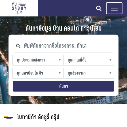
search
ค้นหาข้อมูล บ้าน คอนโด ทาวน์โฮม
พิมพ์ค้นหาจากชื่อโครงการ, ทำเล
ทุกประเภทอสังหาฯ
ทุกทำเลที่ตั้ง
ทุกประเภทอสังหาฯ
ทุกทำเลที่ตั้ง
sproperty
slocation
ทุกสถานีรถไฟฟ้า
ทุกช่วงราคา
ทุกสถานีรถไฟฟ้า
ทุกช่วงราคา
strain-station
sprice
ค้นหา
โบทานิก้า ลักซูรี่ กรุ๊ป