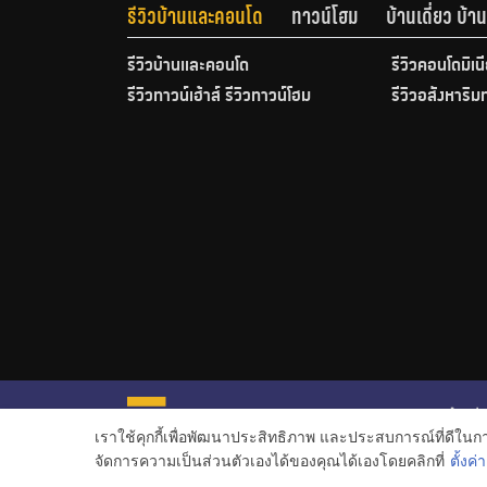
รีวิวบ้านและคอนโด
ทาวน์โฮม
บ้านเดี่ยว บ้
รีวิวบ้านและคอนโด
รีวิวคอนโดมิเน
รีวิวทาวน์เฮ้าส์ รีวิวทาวน์โฮม
รีวิวอสังหาริม
หน้าหลั
เราใช้คุกกี้เพื่อพัฒนาประสิทธิภาพ และประสบการณ์ที่ดีใน
ข่าวอสั
จัดการความเป็นส่วนตัวเองได้ของคุณได้เองโดยคลิกที่
ตั้งค่า