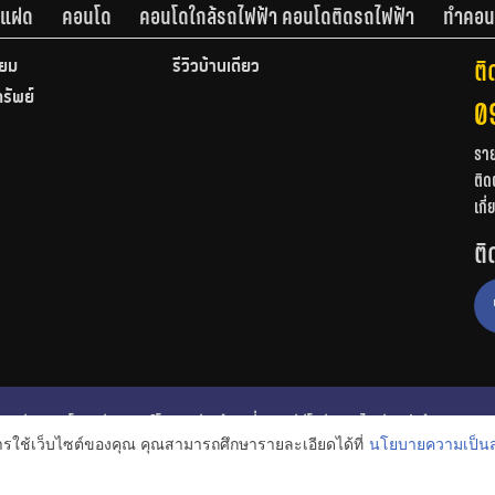
านแฝด
คอนโด
คอนโดใกล้รถไฟฟ้า คอนโดติดรถไฟฟ้า
ทำคอน
ติ
ียม
รีวิวบ้านเดี่ยว
ทรัพย์
0
รา
ติด
เกี
ติ
ก
รีวิวคอนโด
รีวิวทาวน์โฮม
รีวิวบ้านเดี่ยว
วีดีโอรีวิว
ไอเดียแต่งบ้าน
การใช้เว็บไซต์ของคุณ คุณสามารถศึกษารายละเอียดได้ที่
นโยบายความเป็นส
งหาริมทรัพย์
โปรโมชั่นบ้านและคอนโด
โครงการน่าสนใจ