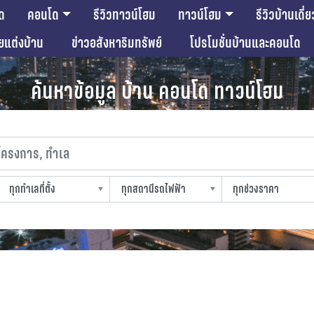
ด
คอนโด
รีวิวทาวน์โฮม
ทาวน์โฮม
รีวิวบ้านเดี่ย
ียแต่งบ้าน
ข่าวอสังหาริมทรัพย์
โปรโมชั่นบ้านและคอนโด
ค้นหาข้อมูล บ้าน คอนโด ทาวน์โฮม
งการ, ทำเล
ทุกทำเลที่ตั้ง
ทุกสถานีรถไฟฟ้า
ทุกช่วงราคา
slocation
strain-station
sprice