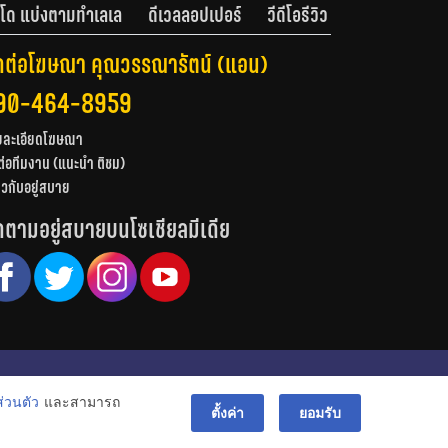
โด แบ่งตามทำเลเล
ดีเวลลอปเปอร์
วีดีโอรีวิว
ดต่อโฆษณา คุณวรรณารัตน์ (แอน)
90-464-8959
ยละเอียดโฆษณา
ต่อทีมงาน (แนะนำ ติชม)
่ยวกับอยู่สบาย
ดตามอยู่สบายบนโซเชียลมีเดีย
© สงวนลิขสิทธิ์ 2556-2564
่วนตัว
และสามารถ
bac
ตั้งค่า
ยอมรับ