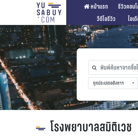
หน้าแรก
รีวิวคอนโ
วีดีโอรีวิว
ไอเด
พิมพ์ค้นหาจากชื่อโคร
ทุกประเภทอสังหาฯ
ทุกทำเลที่ตั้ง
ทุกสถานีรถไฟฟ้า
ทุกช่วงราคา
ทุกประเภทอสังหาฯ
sproperty
โรงพยาบาลสมิติเวช