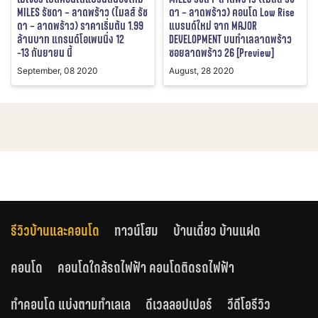
MILES รัชดา – ลาดพร้าว (ไมลส์ รัช
ดา – ลาดพร้าว) คอนโด Low Rise
ดา – ลาดพร้าว) ราคาเริ่มต้น 1.99
แบรนด์ใหม่ จาก MAJOR
ล้านบาท แกรนด์โอเพนนิ่ง 12
DEVELOPMENT บนทำเลลาดพร้าว
-13 กันยายน นี้
ซอยลาดพร้าว 26 [Preview]
September, 08 2020
August, 28 2020
รีวิวบ้านและคอนโด
ทาวน์โฮม
บ้านเดี่ยว บ้านแฝด
คอนโด
คอนโดใกล้รถไฟฟ้า คอนโดติดรถไฟฟ้า
ทำคอนโด แบ่งตามทำเลเล
ดีเวลลอปเปอร์
วีดีโอรีวิว