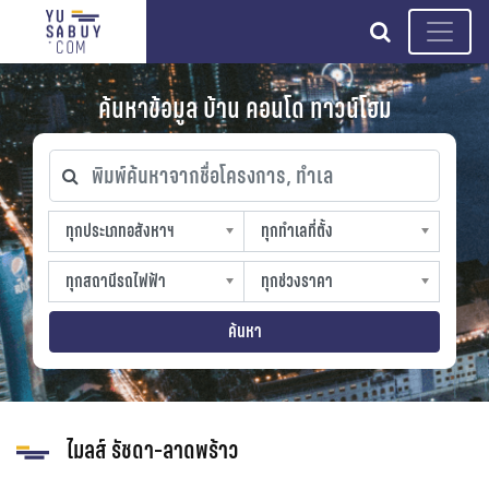
search
ค้นหาข้อมูล บ้าน คอนโด ทาวน์โฮม
พิมพ์ค้นหาจากชื่อโครงการ, ทำเล
ทุกประเภทอสังหาฯ
ทุกทำเลที่ตั้ง
ทุกประเภทอสังหาฯ
ทุกทำเลที่ตั้ง
sproperty
slocation
ทุกสถานีรถไฟฟ้า
ทุกช่วงราคา
ทุกสถานีรถไฟฟ้า
ทุกช่วงราคา
strain-station
sprice
ค้นหา
ไมลส์ รัชดา-ลาดพร้าว