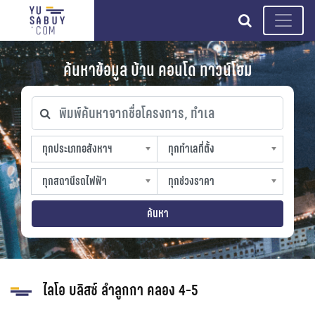
search
ค้นหาข้อมูล บ้าน คอนโด ทาวน์โฮม
พิมพ์ค้นหาจากชื่อโครงการ, ทำเล
ทุกประเภทอสังหาฯ
ทุกทำเลที่ตั้ง
ทุกประเภทอสังหาฯ
ทุกทำเลที่ตั้ง
sproperty
slocation
ทุกสถานีรถไฟฟ้า
ทุกช่วงราคา
ทุกสถานีรถไฟฟ้า
ทุกช่วงราคา
strain-station
sprice
ค้นหา
ไลโอ บลิสซ์ ลำลูกกา คลอง 4-5