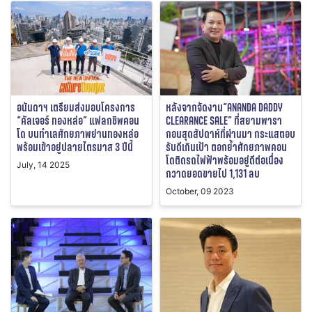
อนันดาฯ เตรียมส่งมอบโครงการ
หลังจากจัดงาน“ANANDA DADDY
“คัลเจอร์ ทองหล่อ” แฟลกชิพคอน
CLEARANCE SALE” ที่สยามพารา
โด บนทำเลศักยภาพย่านทองหล่อ
กอนสุดสัปดาห์ที่ผ่านมา กระแสตอบ
พร้อมเข้าอยู่ปลายไตรมาส 3 ปีนี้
รับดีเกินเป้า ตอกย้ำศักยภาพคอน
โดติดรถไฟฟ้าพร้อมอยู่ดีต่อเนื่อง
July, 14 2025
กวาดยอดขายไป 1,131 ลบ
October, 09 2023