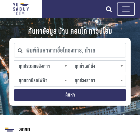
search
ค้นหาข้อมูล บ้าน คอนโด ทาวน์โฮม
พิมพ์ค้นหาจากชื่อโครงการ, ทำเล
ทุกประเภทอสังหาฯ
ทุกทำเลที่ตั้ง
ทุกประเภทอสังหาฯ
ทุกทำเลที่ตั้ง
sproperty
slocation
ทุกสถานีรถไฟฟ้า
ทุกช่วงราคา
ทุกสถานีรถไฟฟ้า
ทุกช่วงราคา
strain-station
sprice
ค้นหา
anan