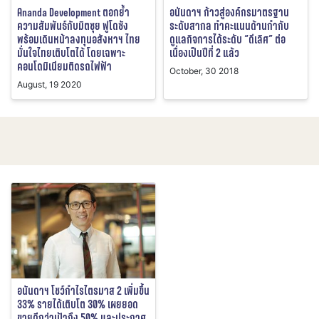
Ananda Development ตอกย้ำ
อนันดาฯ ก้าวสู่องค์กรมาตรฐาน
ความสัมพันธ์กับมิตซุย ฟูโดซัง
ระดับสากล ทำคะแนนด้านกำกับ
พร้อมเดินหน้าลงทุนอสังหาฯ ไทย
ดูแลกิจการได้ระดับ “ดีเลิศ” ต่อ
มั่นใจไทยเติบโตได้ โดยเฉพาะ
เนื่องเป็นปีที่ 2 แล้ว
คอนโดมิเนียมติดรถไฟฟ้า
October, 30 2018
August, 19 2020
อนันดาฯ โชว์กำไรไตรมาส 2 เพิ่มขึ้น
33% รายได้เติบโต 30% เผยยอด
ขายดีกว่าเป้าถึง 50% และประกาศ