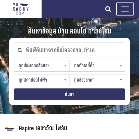
search
ค้นหาข้อมูล บ้าน คอนโด ทาวน์โฮม
พิมพ์ค้นหาจากชื่อโครงการ, ทำเล
ทุกประเภทอสังหาฯ
ทุกทำเลที่ตั้ง
ทุกประเภทอสังหาฯ
ทุกทำเลที่ตั้ง
sproperty
slocation
ทุกสถานีรถไฟฟ้า
ทุกช่วงราคา
ทุกสถานีรถไฟฟ้า
ทุกช่วงราคา
strain-station
sprice
ค้นหา
Aspire เอราวัณ ไพร์ม