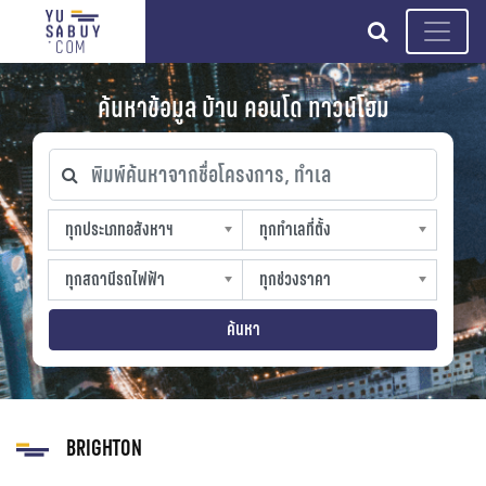
search
ค้นหาข้อมูล บ้าน คอนโด ทาวน์โฮม
พิมพ์ค้นหาจากชื่อโครงการ, ทำเล
ทุกประเภทอสังหาฯ
ทุกทำเลที่ตั้ง
ทุกประเภทอสังหาฯ
ทุกทำเลที่ตั้ง
sproperty
slocation
ทุกสถานีรถไฟฟ้า
ทุกช่วงราคา
ทุกสถานีรถไฟฟ้า
ทุกช่วงราคา
strain-station
sprice
ค้นหา
BRIGHTON