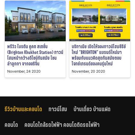
พรีวิว ไบรตัน คูคต สเตชั่น
บริทาเนีย เปิดให้จองทาวน์โฮมซีรีย์
(Brighton Khukhot Station) ทาวน์
ใหม่ “BRIGHTON” แบรนด์ใหม่มา
โฮมหน้ากว้างดีไซน์ทันสมัย โซน
พร้อมกับแนวคิดสุดทันสมัยตอบ
ลำลูกกา จากออริจิ้น
โจทย์เทรนด์ของคนรุ่นใหม่
November, 24 2020
November, 20 2020
รีวิวบ้านและคอนโด
ทาวน์โฮม
บ้านเดี่ยว บ้านแฝด
คอนโด
คอนโดใกล้รถไฟฟ้า คอนโดติดรถไฟฟ้า