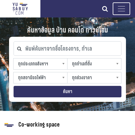
search
ค้นหาข้อมูล บ้าน คอนโด ทาวน์โฮม
พิมพ์ค้นหาจากชื่อโครงการ, ทำเล
ทุกประเภทอสังหาฯ
ทุกทำเลที่ตั้ง
ทุกประเภทอสังหาฯ
ทุกทำเลที่ตั้ง
sproperty
slocation
ทุกสถานีรถไฟฟ้า
ทุกช่วงราคา
ทุกสถานีรถไฟฟ้า
ทุกช่วงราคา
strain-station
sprice
ค้นหา
Co-working space