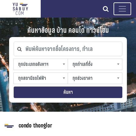
search
ค้นหาข้อมูล บ้าน คอนโด ทาวน์โฮม
พิมพ์ค้นหาจากชื่อโครงการ, ทำเล
ทุกประเภทอสังหาฯ
ทุกทำเลที่ตั้ง
ทุกประเภทอสังหาฯ
ทุกทำเลที่ตั้ง
sproperty
slocation
ทุกสถานีรถไฟฟ้า
ทุกช่วงราคา
ทุกสถานีรถไฟฟ้า
ทุกช่วงราคา
strain-station
sprice
ค้นหา
condo thonglor