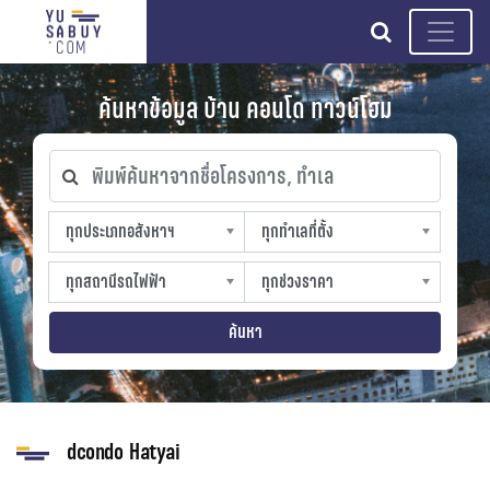
search
ค้นหาข้อมูล บ้าน คอนโด ทาวน์โฮม
พิมพ์ค้นหาจากชื่อโครงการ, ทำเล
ทุกประเภทอสังหาฯ
ทุกทำเลที่ตั้ง
ทุกประเภทอสังหาฯ
ทุกทำเลที่ตั้ง
sproperty
slocation
ทุกสถานีรถไฟฟ้า
ทุกช่วงราคา
ทุกสถานีรถไฟฟ้า
ทุกช่วงราคา
strain-station
sprice
ค้นหา
dcondo Hatyai