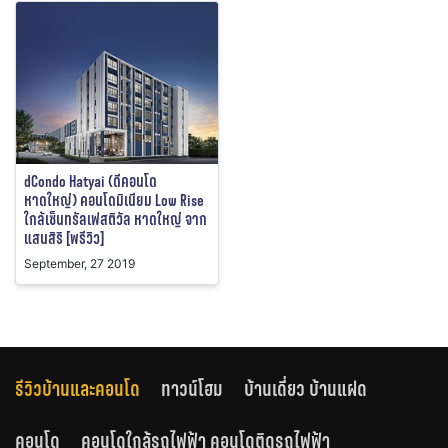
dCondo Hatyai (ดีคอนโด
หาดใหญ่) คอนโดมิเนียม Low Rise
ใกล้เซ็นทรัลเฟสติวัล หาดใหญ่ จาก
แสนสิริ [พรีวิว]
September, 27 2019
รีวิวบ้านและคอนโด
ทาวน์โฮม
บ้านเดี่ยว บ้านแฝด
คอนโด
คอนโดใกล้รถไฟฟ้า คอนโดติดรถไฟฟ้า