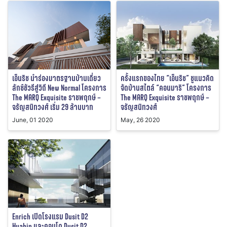
เอ็นริช นำร่องมาตรฐานบ้านเดี่ยว
ครั้งแรกของไทย “เอ็นริช” ชูแนวคิด
ลักซ์ชัวรีสู่วิถี New Normal โครงการ
จัดบ้านสไตล์ “คอนมาริ” โครงการ
The MARQ Exquisite ราชพฤกษ์ –
The MARQ Exquisite ราชพฤกษ์ –
จรัญสนิทวงศ์ เริ่ม 29 ล้านบาท
จรัญสนิทวงศ์
June, 01 2020
May, 26 2020
Enrich เปิดโรงแรม Dusit D2
Huahin และคอนโด Dusit D2