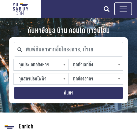
search
ค้นหาข้อมูล บ้าน คอนโด ทาวน์โฮม
พิมพ์ค้นหาจากชื่อโครงการ, ทำเล
ทุกประเภทอสังหาฯ
ทุกทำเลที่ตั้ง
ทุกประเภทอสังหาฯ
ทุกทำเลที่ตั้ง
sproperty
slocation
ทุกสถานีรถไฟฟ้า
ทุกช่วงราคา
ทุกสถานีรถไฟฟ้า
ทุกช่วงราคา
strain-station
sprice
ค้นหา
Enrich