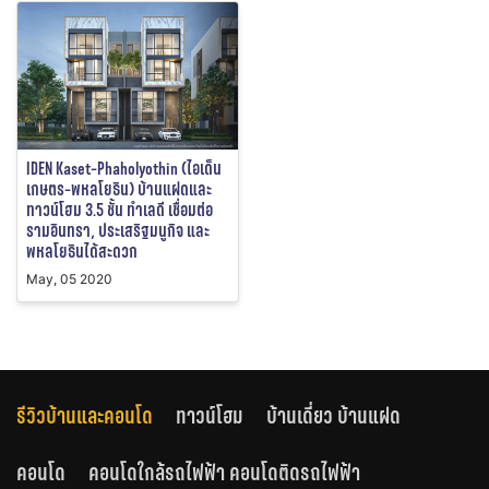
IDEN Kaset-Phaholyothin (ไอเด็น
เกษตร-พหลโยธิน) บ้านแฝดและ
ทาวน์โฮม 3.5 ชั้น ทำเลดี เชื่อมต่อ
รามอินทรา, ประเสริฐมนูกิจ และ
พหลโยธินได้สะดวก
May, 05 2020
รีวิวบ้านและคอนโด
ทาวน์โฮม
บ้านเดี่ยว บ้านแฝด
คอนโด
คอนโดใกล้รถไฟฟ้า คอนโดติดรถไฟฟ้า