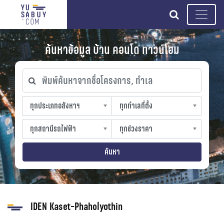
search
ค้นหาข้อมูล บ้าน คอนโด ทาวน์โฮม
พิมพ์ค้นหาจากชื่อโครงการ, ทำเล
ทุกประเภทอสังหาฯ
ทุกทำเลที่ตั้ง
ทุกประเภทอสังหาฯ
ทุกทำเลที่ตั้ง
sproperty
slocation
ทุกสถานีรถไฟฟ้า
ทุกช่วงราคา
ทุกสถานีรถไฟฟ้า
ทุกช่วงราคา
strain-station
sprice
ค้นหา
IDEN Kaset-Phaholyothin