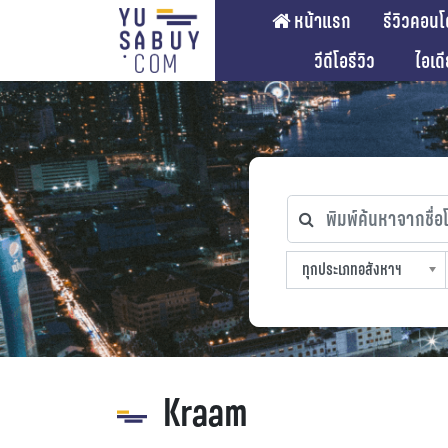
หน้าแรก
รีวิวคอนโ
วีดีโอรีวิว
ไอเด
พิมพ์ค้นหาจากชื่อโคร
ทุกประเภทอสังหาฯ
ทุกทำเลที่ตั้ง
ทุกสถานีรถไฟฟ้า
ทุกช่วงราคา
ทุกประเภทอสังหาฯ
sproperty
Kraam