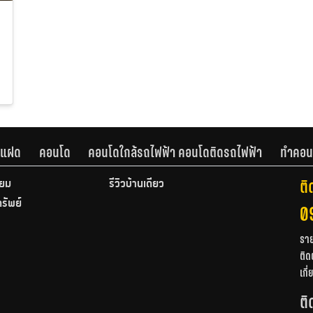
านแฝด
คอนโด
คอนโดใกล้รถไฟฟ้า คอนโดติดรถไฟฟ้า
ทำคอน
ติ
ียม
รีวิวบ้านเดี่ยว
ทรัพย์
0
รา
ติด
เกี
ติ