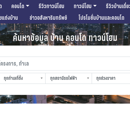
ด
คอนโด
รีวิวทาวน์โฮม
ทาวน์โฮม
รีวิวบ้านเดี่ย
ียแต่งบ้าน
ข่าวอสังหาริมทรัพย์
โปรโมชั่นบ้านและคอนโด
ค้นหาข้อมูล บ้าน คอนโด ทาวน์โฮม
งการ, ทำเล
ทุกทำเลที่ตั้ง
ทุกสถานีรถไฟฟ้า
ทุกช่วงราคา
slocation
strain-station
sprice