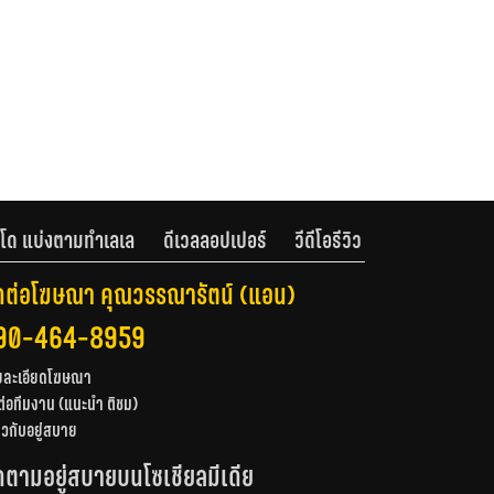
โด แบ่งตามทำเลเล
ดีเวลลอปเปอร์
วีดีโอรีวิว
ดต่อโฆษณา คุณวรรณารัตน์ (แอน)
90-464-8959
ยละเอียดโฆษณา
ต่อทีมงาน (แนะนำ ติชม)
่ยวกับอยู่สบาย
ดตามอยู่สบายบนโซเชียลมีเดีย