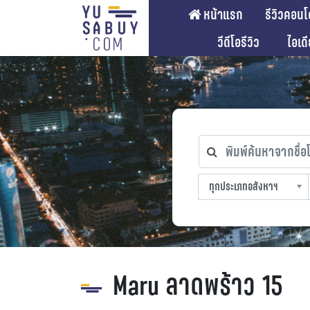
หน้าแรก
รีวิวคอนโ
วีดีโอรีวิว
ไอเด
พิมพ์ค้นหาจากชื่อโคร
ทุกประเภทอสังหาฯ
ทุกทำเลที่ตั้ง
ทุกสถานีรถไฟฟ้า
ทุกช่วงราคา
ทุกประเภทอสังหาฯ
sproperty
Maru ลาดพร้าว 15