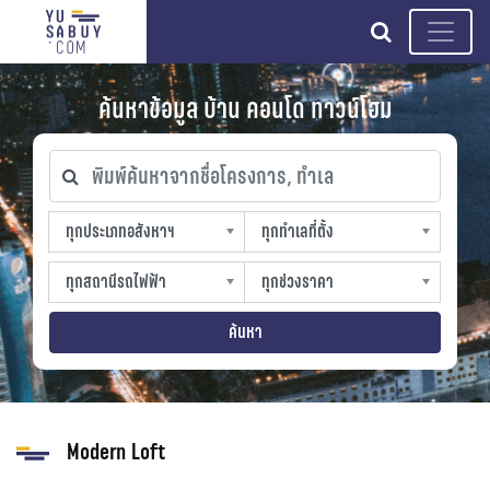
search
ค้นหาข้อมูล บ้าน คอนโด ทาวน์โฮม
พิมพ์ค้นหาจากชื่อโครงการ, ทำเล
ทุกประเภทอสังหาฯ
ทุกทำเลที่ตั้ง
ทุกประเภทอสังหาฯ
ทุกทำเลที่ตั้ง
sproperty
slocation
ทุกสถานีรถไฟฟ้า
ทุกช่วงราคา
ทุกสถานีรถไฟฟ้า
ทุกช่วงราคา
strain-station
sprice
ค้นหา
Modern Loft